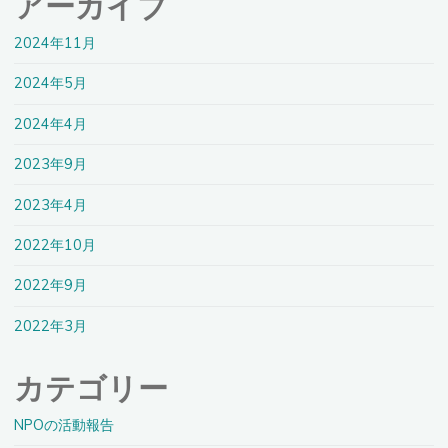
アーカイブ
テ
2024年11月
ィ
へ
2024年5月
の
2024年4月
批
判
2023年9月
は
あ
2023年4月
る？
2022年10月
発
達
2022年9月
障
2022年3月
害
の
当
カテゴリー
事
NPOの活動報告
者