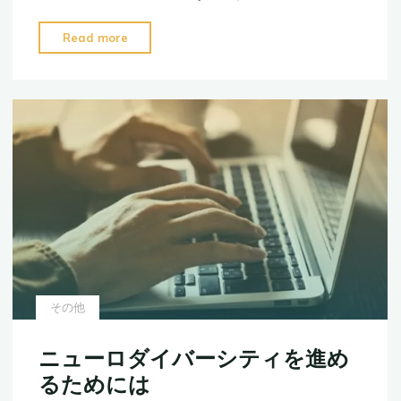
「個
性」
"【ChatGPT】
Read more
じ
ニ
ゃ
ュ
な
ー
い"
ロ
ダ
イ
バ
ー
シ
テ
ィ
を
その他
考
慮
ニューロダイバーシティを進め
し
るためには
た