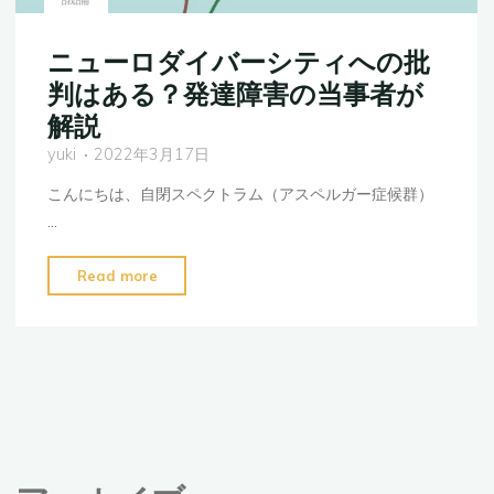
た
め
ニューロダイバーシティへの批
に
判はある？発達障害の当事者が
は"
解説
yuki
2022年3月17日
こんにちは、自閉スペクトラム（アスペルガー症候群）
…
"ニ
Read more
ュ
ー
ロ
ダ
イ
バ
ー
シ