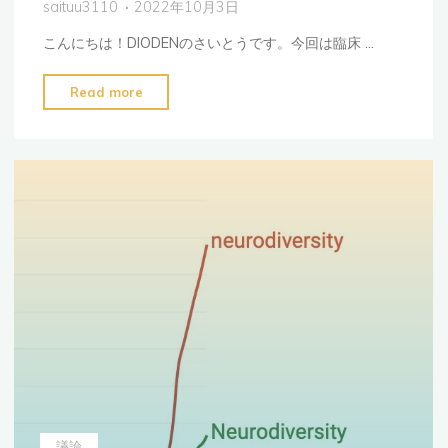
saituu3110
2022年10月3日
SST（会
こんにちは！DIODENのさいとうです。今回は臨床 …
話
の
"ニ
Read more
練
ュ
習）
ー
の
ロ
革
ダ
新
イ
的
バ
ア
ー
プ
シ
ロ
テ
ー
ィ
チ"
を
進
め
る
議論