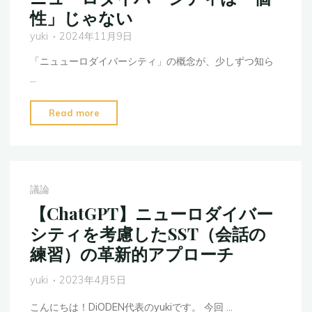
性」じゃない
yuki
2024年11月9日
「ニュューロダイバーシティ」の概念が、少しずつ知ら
…
"ニ
Read more
ュ
ー
ロ
ダ
議論
イ
【ChatGPT】ニューロダイバー
バ
シティを考慮したSST（会話の
ー
練習）の革新的アプローチ
シ
テ
yuki
2023年4月5日
ィ
は
こんにちは！DiODEN代表のyukiです。 今回 …