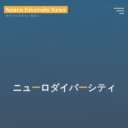
コ
Neuro Diversity News
ン
生きづらさのない社会へ
テ
ン
ツ
へ
ス
キ
ッ
プ
ニ
ュ
ー
ー
ロ
ダ
イ
バ
ー
ー
シ
テ
ィ