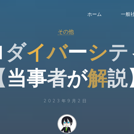
ホーム
一般
その他
ロ
ダ
イ
バ
ー
シ
テ
【
当
事
者
が
解
説
2023年9月2日