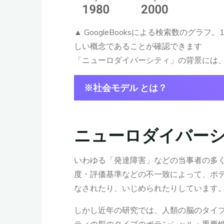
▲ GoogleBooksによる検索数のグラ
しい概念であることが確認できます
「ニューロダイバーシティ」の背景には
※社会モデル とは？
かつて、LGBT+は「精神障害」だと考えら
者に何らかの異常や欠陥（障害）があるから
ニューロダイバー
べきだ
」という考え方が主流でした。しかし
す。
いわゆる「発達障害」などの当事者の多
同じように、近年はASDやADHDなどに関し
度・評価基準などの不一致によって、ポ
て『生きづらさ』が生じているので、多様な
デル」の考え方が提唱されています。例えばA
なされたり、いじめられたりしています
低い」という評価がありますが、もしASDの
しかし近年の研究では、人類の脳のタイプ
ASDの特性に合わせて定義されているのでし
ティの脳のタイプのポテンシャル・重要