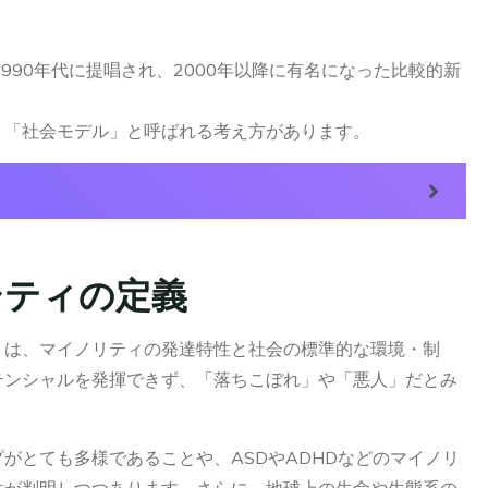
フ。1990年代に提唱され、2000年以降に有名になった比較的新
、「社会モデル」と呼ばれる考え方があります。
れてきました。このように従来は、「医学モデル」と呼ばれる「
当事
『生きづらさ』が生じるので、それを『正常』とされる状態に治す
シティの定義
、現在はジェンダーに関する社会の構造的な問題が指摘されていま
くは、マイノリティの発達特性と社会の標準的な環境・制
ても「
少数派の発達特性の人にとって生きづらい社会・環境によっ
テンシャルを発揮できず、「落ちこぼれ」や「悪人」だとみ
特性の人に機会が保証される環境に変えるべきだ
」という「社会モ
SD（自閉スペクトラム）の特性の短所（症状）として「社会性が
。
人が多数派の社会であったら、何が「社会性」のある行動かは、
がとても多様であることや、ASDやADHDなどのマイノリ
ょう。仮に、それでも課題になる点があったとしても、それは自閉
性が判明しつつあります。さらに、地球上の生命や生態系の