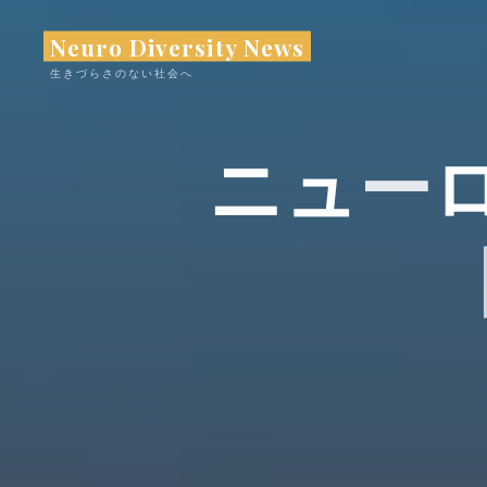
コ
Neuro Diversity News
ン
テ
生きづらさのない社会へ
ン
ツ
ニ
ュ
ー
へ
ス
キ
ッ
プ