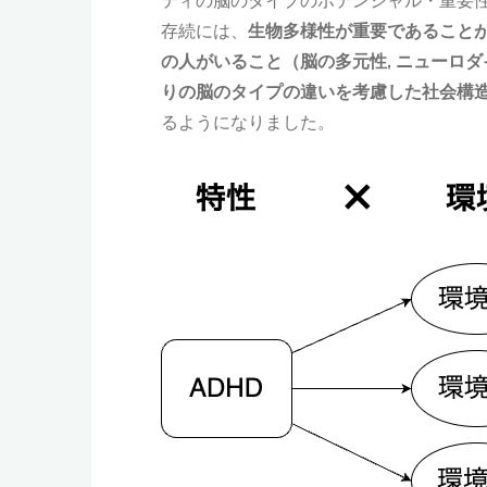
スペクトラム者の欠陥ではなく、社会問題だと
はない人の「障害」として見られるかもしれ
存続には、
生物多様性が重要であること
調しない」ということですから、フェイクニ
の人がいること（脳の多元性, ニューロ
なりうる状況が注目されて「障害」と見なさ
りの脳のタイプの違いを考慮した社会構
このような発達障害に関する「障害という概
るようになりました。
・様々な特性の人が生きやすい環境
・非定型な特性をもつ人が「正常」とされる
・特性がプラスになりうる場面にも注目する
などが提案されています