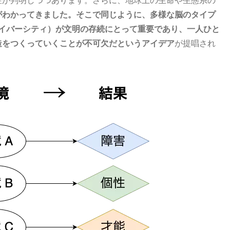
みなされるはずです。逆に自閉傾向が強みになる能力は、ASDで
ません また、「社会性が低い」とされる傾向は、言い換えれば「同
がわかってきました。そこで同じように、多様な脳のタイプ
ュースや情報統制などが問題になる状況下では、同調がマイナスに
ダイバーシティ）が文明の存続にとって重要であり、一人ひと
れるかもしれません。
造をつくっていくことが不可欠だというアイデア
が提唱され
念の相対性」の認識を元に、
状態に適応することを強制されないこと
こと