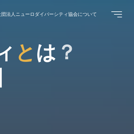
社団法人ニューロダイバーシティ協会について
ィ
と
は
？
】