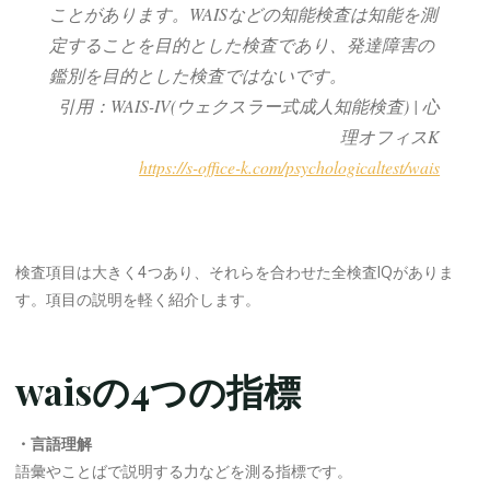
ことがあります。
WAISなどの知能検査は知能を測
定することを目的とした検査であり、発達障害の
鑑別を目的とした検査ではないです
。
引用：WAIS-IV(ウェクスラー式成人知能検査) | 心
理オフィスK
https://s-office-k.com/psychologicaltest/wais
検査項目は大きく4つあり、それらを合わせた全検査IQがありま
す。項目の説明を軽く紹介します。
waisの4つの指標
・言語理解
語彙やことばで説明する力などを測る指標です。