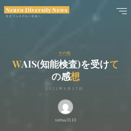
コ
Neuro Diversity News
ン
生きづらさのない社会へ
テ
ン
ツ
へ
ス
その他
キ
W
A
I
S
(
知
能
検
査
)
を
受
け
て
ッ
プ
の
感
想
2022年9月17日
saituu3110