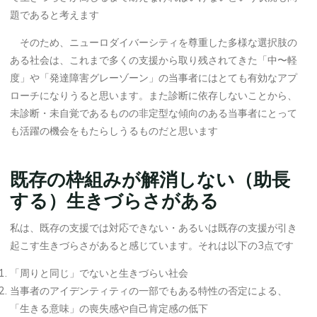
題であると考えます
そのため、ニューロダイバーシティを尊重した多様な選択肢の
ある社会は、これまで多くの支援から取り残されてきた「中〜軽
度」や「発達障害グレーゾーン」の当事者にはとても有効なアプ
ローチになりうると思います。また診断に依存しないことから、
未診断・未自覚であるものの非定型な傾向のある当事者にとって
も活躍の機会をもたらしうるものだと思います
既存の枠組みが解消しない（助長
する）生きづらさがある
私は、既存の支援では対応できない・あるいは既存の支援が引き
起こす生きづらさがあると感じています。それは以下の3点です
「周りと同じ」でないと生きづらい社会
当事者のアイデンティティの一部でもある特性の否定による、
「生きる意味」の喪失感や自己肯定感の低下