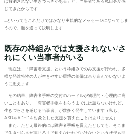
ば解消されない生きづらさがある」と、当事者である私自身が感
じてきたからです
…といってもこれだけではかなり主観的なメッセージになってしま
うので、順を追って説明します
既存の枠組みでは支援されない/さ
れにくい当事者がいる
現在は、「障害者支援」という枠組みでのみ支援が行われ、多
様な発達特性の人が生きやすい環境の整備は余り進んでいないよ
うに思えます
その結果、障害者手帳の交付のハードルが物理的・心理的に高
いこともあり、「障害者手帳をもらうまでには至らないけれど、
生きづらさを感じる当事者」が数多く発生しています（私も、
ASDやADHDを対象とした支援を貰えたことはありません）
また、たとえ最終的には障害者手帳を貰えたとしても、そこま
で生きづらさが高じるまで耐えなければいけないという状況も問