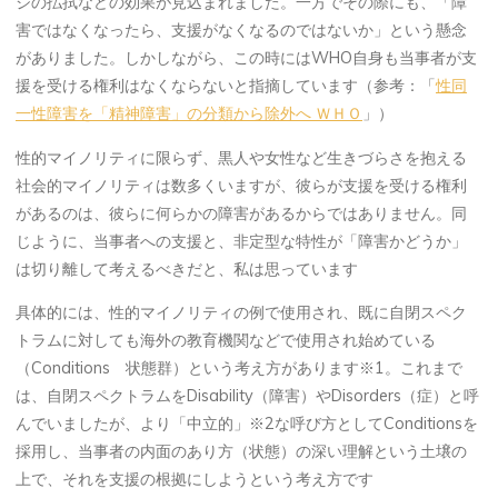
ジの払拭などの効果が見込まれました。一方でその際にも、「障
害ではなくなったら、支援がなくなるのではないか」という懸念
がありました。しかしながら、この時にはWHO自身も当事者が支
援を受ける権利はなくならないと指摘しています（参考：「
性同
一性障害を「精神障害」の分類から除外へ ＷＨＯ
」）
性的マイノリティに限らず、黒人や女性など生きづらさを抱える
社会的マイノリティは数多くいますが、彼らが支援を受ける権利
があるのは、彼らに何らかの障害があるからではありません。同
じように、当事者への支援と、非定型な特性が「障害かどうか」
は切り離して考えるべきだと、私は思っています
具体的には、性的マイノリティの例で使用され、既に自閉スペク
トラムに対しても海外の教育機関などで使用され始めている
（Conditions 状態群）という考え方があります※1。これまで
は、自閉スペクトラムをDisability（障害）やDisorders（症）と呼
んでいましたが、より「中立的」※2な呼び方としてConditionsを
採用し、当事者の内面のあり方（状態）の深い理解という土壌の
上で、それを支援の根拠にしようという考え方です