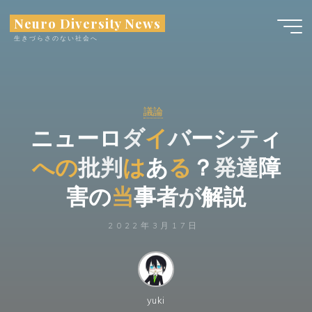
コ
Neuro Diversity News
ン
生きづらさのない社会へ
テ
ン
ツ
へ
議論
ス
ニ
ュ
ー
ロ
ダ
イ
バ
ー
シ
テ
ィ
キ
ッ
へ
の
批
判
は
あ
る
？
？
発
達
障
プ
害
の
の
当
事
事
者
が
解
説
2022年3月17日
yuki