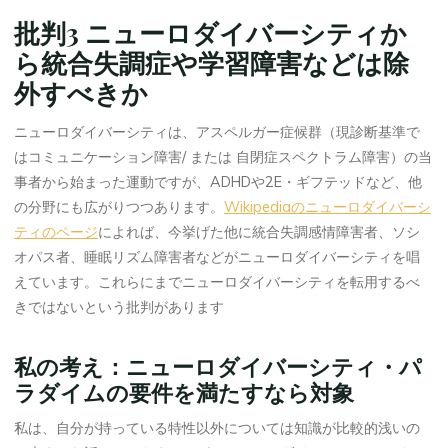
批判3 ニューロダイバーシティか
ら統合失調症や学習障害などは除
外すべきか
ニューロダイバーシティは、アスペルガー症候群（現診断基準で
はコミュニケーション障害/ または 自閉症スペクトラム障害）の当
事者から始まった運動ですが、ADHDや2E・ギフテッドなど、他
の分野にも広がりつつあります。
Wikipediaのニューロダイバーシ
ティのページ
によれば、今挙げた他に統合失調感情障害者、ソシ
オパス者、睡眠リズム障害者などがニューロダイバーシティを唱
えています。これらにまでニューロダイバーシティを転用するべ
きではないという批判があります
私の考え：ニューロダイバーシティ・パ
ラダイムの要件を満たすなら対象
私は、自分が持っている特性以外については知識が比較的浅いの