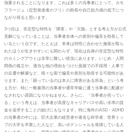
強要されることになります。これは多くの当事者にとって、カモ
フラージュ（定型発達者のフリ）の助長や自己効力感の低下につ
ながり得ると思います。
3つ目は、非定型な特性を「障害」や「欠陥」とする考え方が公式
見解になっていることは、当事者全体への差別や偏見を助長して
いるという点です。たとえば、本来は特性に合わせた施策が取ら
れたほうが生きやすいにも関わらず、現在は自身の非定型な特性
のカミングアウトは非常に難しい状況にあります。いじめ・人間
関係の孤立や、適当な他の理由をつけた面接での不採用・人事で
の左遷や解雇など、様々な面で偏見や差別を助長する可能性があ
ります。また「困っているのは本人に障害がある所為」という考
え方が、特に一般雇用の当事者や通常学級に通う当事者に配慮が
なされない原因になりかねません。さらに、「当事者が劣ってい
る」という考えは、当事者が高度なキャリアパスや高い水準の賃
金を追求することの妨げにもなります。特に海外のASD・ADHD
の当事者の中には、巨大企業の経営者や著名な科学者、世界トッ
プの大学を卒業した人など、高いポテンシャルを発揮している人