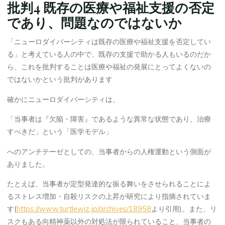
批判4 既存の医療や福祉支援の否定
ーロダイバーシティの対象である」という考え方があります。
同じ定型発達の人同士、自閉スペクトラムやADHDの人同士で
であり、問題なのではないか
も、それぞれの特性は多様です。また、自閉スペクトラムや
ADHDの特性の度合いはグラデーションなので、定型発達の人
「ニューロダイバーシティは既存の医療や福祉支援を否定してい
も非常に僅かに自閉傾向を持っているとも言えるかもしれませ
る」と考えている人の中で、既存の支援で助かる人もいるのだか
ん。
ら、これを批判することは医療や福祉の発展にとってよくないの
その意味では少数派の特性を持つ人にとって生きやすい、ニュ
ではないかという批判があります
ーロダイバーシティが尊重された社会は、あらゆる人にとって
確かにニューロダイバーシティは、
生きやすい社会でもあると私は思います。
ただ、「定型発達の人同士の違いと発達特性の違いを同一視す
「当事者は『欠陥・障害』であるような異常な状態であり、治療
るような言論は、当事者の特性の違いによる生きづらさを軽視
すべきだ」という「医学モデル」
している」という批判もあります。私個人としても、それぞれ
へのアンチテーゼとしての、当事者からの人権運動という側面が
で「特性が非定型な度合い」や生きづらさの度合いが違うこと
ありました。
については留意する必要はあ
る
と思っています。一方で、どち
らの多様性も重要だと思っています。
たとえば、当事者が定型発達的な振る舞いをさせられることによ
るストレス増加・自殺リスクの上昇が研究により指摘されていま
す(
https://www.turtlewiz.jp/archives/18958
より引用)。また、リ
スクもある向精神薬以外の対処法が限られていること、当事者の