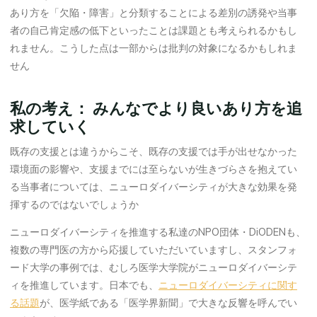
あり方を「欠陥・障害」と分類することによる差別の誘発や当事
者の自己肯定感の低下といったことは課題とも考えられるかもし
れません。こうした点は一部からは批判の対象になるかもしれま
せん
私の考え： みんなでより良いあり方を追
求していく
既存の支援とは違うからこそ、既存の支援では手が出せなかった
環境面の影響や、支援までには至らないが生きづらさを抱えてい
る当事者については、ニューロダイバーシティが大きな効果を発
揮するのではないでしょうか
ニューロダイバーシティを推進する私達のNPO団体・DiODENも、
複数の専門医の方から応援していただいていますし、スタンフォ
ード大学の事例では、むしろ医学大学院がニューロダイバーシテ
ィを推進しています。日本でも、
ニューロダイバーシティに関す
る話題
が、医学紙である「医学界新聞」で大きな反響を呼んでい