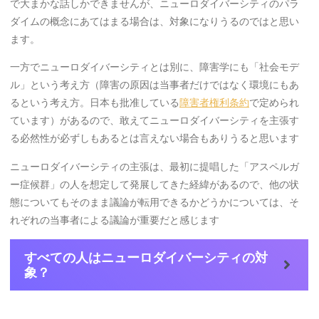
で大まかな話しかできませんが、ニューロダイバーシティのパラ
ダイムの概念にあてはまる場合は、対象になりうるのではと思い
ます。
一方でニューロダイバーシティとは別に、障害学にも「社会モデ
ル」という考え方（障害の原因は当事者だけではなく環境にもあ
るという考え方。日本も批准している
障害者権利条約
で定められ
ています）があるので、敢えてニューロダイバーシティを主張す
る必然性が必ずしもあるとは言えない場合もありうると思います
ニューロダイバーシティの主張は、最初に提唱した「アスペルガ
ー症候群」の人を想定して発展してきた経緯があるので、他の状
態についてもそのまま議論が転用できるかどうかについては、そ
れぞれの当事者による議論が重要だと感じます
すべての人はニューロダイバーシティの対
象？
「全く同じ特性の人は存在せず、その点ではすべての人がニュ