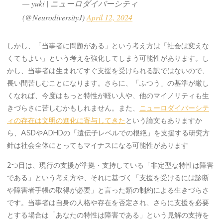
— yuki | ニューロダイバーシティ
(@NeurodiversityJ)
April 12, 2024
しかし、「当事者に問題がある」という考え方は「社会は変えな
くてもよい」という考えを強化してしまう可能性があります。し
かし、当事者は生まれてすぐ支援を受けられる訳ではないので、
長い間苦しむことになります。さらに、「ふつう」の基準が厳し
くなれば、今度はもっと特性が軽い人や、他のマイノリティも生
きづらさに苦しむかもしれません。また、
ニューロダイバーシテ
ィの存在は文明の進化に寄与してきた
という論文もありますか
ら、ASDやADHDの「遺伝子レベルでの根絶」を支援する研究方
針は社会全体にとってもマイナスになる可能性があります
2つ目は、現行の支援が準拠・支持している「非定型な特性は障害
である」という考え方や、それに基づく「支援を受けるには診断
や障害者手帳の取得が必要」と言った類の制約による生きづらさ
です。当事者は自身の人格や存在を否定され、さらに支援を必要
とする場合は「あなたの特性は障害である」という見解の支持を